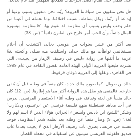
هل نحن منفيون من سياقاتنا العربية؟ ربّما نحن منفيون بسبب وعينا أو
إبداعنا أو ربّما، وبكل بساطة، بسبب اختلافنا، وما نحمله في أعيننا من
حلم وحب وليس بسبب أي مقاومة قد نقوم بها، “فالمقاومة ميسورة
المنال دائماً، وأن الحب أمر خارج عن القانون دائماً.” (ص. 38)
بعد أكثر من عشر سنوات من هوسي بخالد، اكتشفت أن أحلام
مستغانمي تواطأت مع مالك حداد، واستلفت منه بطله، وأكسته لغةً
عربية ما أتقنها في رواية «ليس في رصيف الأزهار من يجيب»، التي
نشرت طبعتها العربية الأولى الهيئة العامة لقصور الثقافة في عام 1999
في القاهرة، ونقلها إلى العربية ذوقان قرقوط.
خالد بن طوبال، كما صوره مالك حداد، كان منفياً في وطنه قبل أن يُنفى
خارجه. فالمنفى هو بطل هذه الرواية أكثر مما هو إطارها. (ص. 12) كان
خالد منفياً عن لغته وثقافته في وطنه أثناء الاستعمار الفرنسي، يدرس
في أحد معاهد قسنطينة منهج فلسفة فرنسي عن “برغسون وديكارت”
ويتنكر “للشيخ ابن باديس ولشعراء الجزائر، هؤلاء الذين لا اسم لهم ولا
لغة.” (ص. 9) وصار منفياً عن وطنه بعد نظمه شعر المقاومة، فوجد
نفسه في فرنسا، يطرق باب رصيف الأزهار الذي لا يجيب بعدما غاب
صديق طفولته الفرنسي سيمون عن استقباله في محطة القطار.