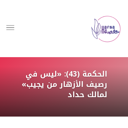
الحكمة (43): «ليس في
رصيف الأزهار من يجيب»
لمالك حداد