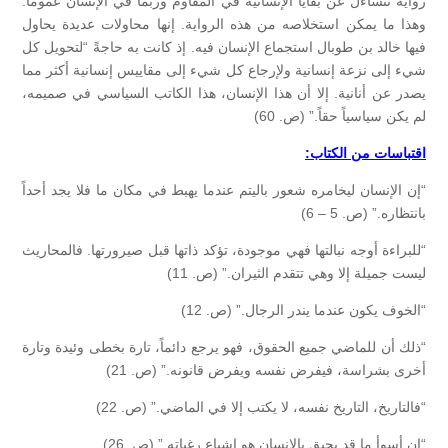
رواية تتساءل عن بقايا الإنسانية في المقاوم وربّما في الإنسان عموماً.
وهذا ما يمكن استخلاصه من هذه الرواية. إنها محاولات عديدة يحاول
فيها خالد بن طوبال استجماع الإنسان فيه. إذ كانت به حاجةً “لتحويل كل
شيء إلى نزعة إنسانية ولإرجاع كل شيء إلى مقاييس إنسانية أكثر مما
يصدر عن أنانية. إلا أن هذا الإنسان، هذا الكاتب السياسي في صميمه،
لم يكن سياسياً حقاً.” (ص. 60)
اقتباسات من الكتاب:
“إن الإنسان ليخامره شعور باليتم عندما يهبط في مكان ما فلا يجد أحداً
بانتظاره.” (ص. 5 – 6)
“للبراءة أوجه نبالتها فهي موجودة، تؤكد ذاتها قبل صيرورتها. فالمحاريث
ليست جميلة إلا وهي تتقدم الثيران.” (ص. 11)
“الخوف يكون عندما يندر الرجال.” (ص. 12)
“ذلك أن للماضي جميع الحقوق، فهو يرجع دائماً، تارة بخطى وئيدة وتارة
أخرى بشراسة، فيفرض نفسه ويفرض قانونه.” (ص. 21)
“فالتاريخ، التاريخ نفسه، لا يكتب إلا في الماضي.” (ص. 22)
“إن أسوأ ما قد يحيق بالإنسان هو اشباع رغباته.” (ص. 26)