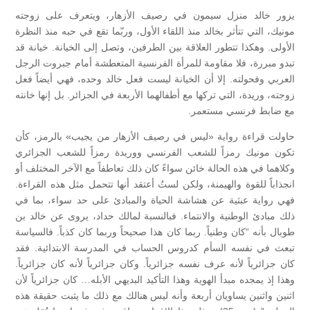
يزور خالد منزل سيمون في رصيف الأزهار، ويتعرف على زوجته
مونيك، التي تتأثر بخالد منذ اللقاء الأول، وربّما تقع في حبه منذ النظرة
الأولى. وهكذا تتطور العلاقة بين الطرفين، وتصل إلى الخيانة. خيانة قد
تبدو مبررة، فلا مقاومة للمرأة الفرنسية المتعطشة أمام جبروت الرجل
العربي وفحولته. إلا أن الخيانة ليست فعل خالد وحده، فهي أيضاً فعل
زوجته، وريدة، التي تركها مع أطفالهما الأربعة في الجزائر. بل إنها خانته
مع ضابط فرنسي مستعمر.
حاولت قراءة رواية «ليس في رصيف الأزهار من يجيب» بالرمز، كأن
تكون مونيك رمزاً للشعب الفرنسي ووريدة رمزاً للشعب الجزائري
وكلاهما في هذه الحالة خائن سواءً كان ذلك تعاطفاً مع الآخر المختلف أو
انجذاباً للقوة والهيمنة، ولكن لستُ أعتقد أنها تتحمل مثل هذه القراءة.
فهي رواية عبثية عن هشاشة الحياة والمبادئ على حد سواء، بما في
ذلك مبادئ الوطنية والانتماء. فبالنسبة لمالك حداد، يروى عن خالد بن
طوبال بأنه “كان وطنياً. ربما كان هذا صحيحاً وربما كان كذباً. فالسياسة
تبعث في نفسه السأم كدروس الحساب في المدرسة الابتدائية. فقد
كان جزائرياً لأنه عرف نفسه جزائرياً. وكان جزائرياً لأنه كان جزائرياً.
وهذا إذ يمجده مبدأ الهوية وهذا التأكيد البديهي الأبله… كان جزائرياً لأن
اثنين واثنين يساويان أربعة وأنه ليس هنالك مع ذلك ما يثبت حقيقة هذه