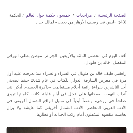
الصفحة الرئيسية
/
مراجعات
/
خمسون حكمة حول العالم
/ الحكمة
(43): «ليس في رصيف الأزهار من يجيب» لمالك حداد
أقف اليوم في محطتي الثالثة والأربعين: الجزائر، موطن بطلي الورقي
المفضل، خالد بن طوبال.
رافقني طيف خالد بن طوبال في السراء والضراء منذ تعرفت عليه أول
مرة في معرض الشارقة الدولي للكتاب في عام 2012 حينما نصحني
أحد الناشرين بقراءة رائعة أحلام مستغانمي «ذاكرة الجسد». أذكر أنني
آنذاك التهمت صفحاتها على عجل في أيام قليلة. كانت كلماتها تروي
عطشاً في روحي، ونقصاً أبدياً في تمثيل الواقع الشمال أفريقي في
الأدب العربي المعاصر. الأدب الشمال أفريقي كما عايشه ولا يزال
يعايشه مثقفوه المذهلون أمام ركب الحداثة أو قطارها.