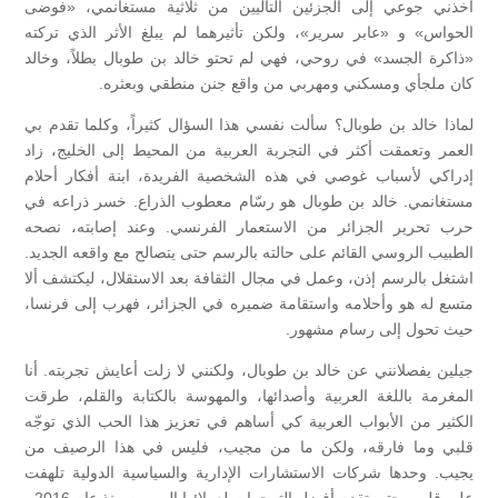
أخذني جوعي إلى الجزئين التاليين من ثلاثية مستغانمي، «فوضى
الحواس» و «عابر سرير»، ولكن تأثيرهما لم يبلغ الأثر الذي تركته
«ذاكرة الجسد» في روحي، فهي لم تحتو خالد بن طوبال بطلاً، وخالد
كان ملجأي ومسكني ومهربي من واقع جنن منطقي وبعثره.
لماذا خالد بن طوبال؟ سألت نفسي هذا السؤال كثيراً، وكلما تقدم بي
العمر وتعمقت أكثر في التجربة العربية من المحيط إلى الخليج، زاد
إدراكي لأسباب غوصي في هذه الشخصية الفريدة، ابنة أفكار أحلام
مستغانمي. خالد بن طوبال هو رسّام معطوب الذراع. خسر ذراعه في
حرب تحرير الجزائر من الاستعمار الفرنسي. وعند إصابته، نصحه
الطبيب الروسي القائم على حالته بالرسم حتى يتصالح مع واقعه الجديد.
اشتغل بالرسم إذن، وعمل في مجال الثقافة بعد الاستقلال، ليكتشف ألا
متسع له هو وأحلامه واستقامة ضميره في الجزائر، فهرب إلى فرنسا،
حيث تحول إلى رسام مشهور.
جيلين يفصلانني عن خالد بن طوبال، ولكنني لا زلت أعايش تجربته. أنا
المغرمة باللغة العربية وأصدائها، والمهوسة بالكتابة والقلم، طرقت
الكثير من الأبواب العربية كي أساهم في تعزيز هذا الحب الذي توجّه
قلبي وما فارقه، ولكن ما من مجيب، فليس في هذا الرصيف من
يجيب. وحدها شركات الاستشارات الإدارية والسياسية الدولية تلهفت
على قلمي حتى تقدم أفضل الترجمات لعملائها المهمين منذ عام 2016.