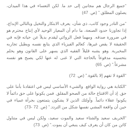
“جميع الرجال هم مجانين إلى حد ما. لكن التعساء في هذا الميدان،
يصلون المطلق.” (ص. 47)
“من النادر وجود كاتب، ذي شأن، يعرف الابتكار والتخيل وبالتالي الإبداع،
إذا تجاوزنا حدود الصنعة، ما دام أن المعيار الوحيد لأي إنتاج محترم هو
في ضرورة صدقه. ومهما فعل الروائي ليقدم بديلاً عن حياته فإنه في
الحقيقة لا يقص غيرها، كعالم الفيزياء الذي يتابع نفسه ويطيل تجاربه
المخبرية. وهو يشبه قليلاً الفقيه الذي يسهر على القانون وهو يحلم
بتحسينه مدفوعاً بالحاجة التي لا غنى له عنها لكي يصبح هو نفسه
مشرعاً.” (ص. 65)
“القوة لا تفهم إلا بالقوة.” (ص. 72)
“الكتابة هي رواية الواقع. والشيء الأساسي ليس في اعتقادنا بأننا على
حق. إذ أن الاقتناع حالة من الصحو المقلق. فمن يكونوا على حق دائماً لا
يكونوا عقلاء دائماً. وأولئك الذين لا يشكون يتمتعون بجرأة عمياء في
حين أن واقعة المشي نفسها شكل من التردد.” (ص. 72 -73)
“الخريف سعيد والشتاء سعيد والموت سعيد، ولكن ليس في متناول
كائن من كان أن يعرف كيف ينبغي أن يموت.” (ص. 73)