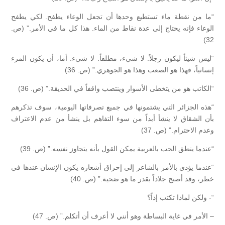
“ما من نقطة ماء تستطيع وحدها أن تجعل الوعاء يطفح. لكي يطفح
الوعاء فإنه يحتاج إلى عدة نقاط من الماء. هذا كل ما في الأمر.” (ص.
32)
“ليس شيئاً ليكون رجلاً. لا شيء، مطلقاً. لا شيء. أما، أن يكون المرء
إنسانياً، فهذا هو الصعب وهذا هو الجوهري.” (ص. 36)
“الكاتب هو من يتخطى الأسوار وينتصب واقفاً في الحديقة.” (ص. 36)
“هذه الجزائر التي يشتمونها في جميع تصرفاتها اليومية، سوف تذكرهم
بأن الشقاق لا ينشأ أبداً من سوء التفاهم بل ينشأ من عدم الاعتراف
وعدم الاحترام.” (ص. 37)
“عندما ينطق الحب بالعربية يمكن القول بأنه يتجاوز نفسه.” (ص. 39)
“عندما يؤدي بالأمر بالشاعر إلى إحراق أشعاره يكون الإنسان عندها في
خطر، وقد أصبح جلاداً بقدر ما هو ضحية.” (ص. 40)
“- ولكن لماذا تكتب إذاً؟
– الأمر في غاية البساطة وهو أنني لا أعرف أن أتكلم.” (ص. 47)