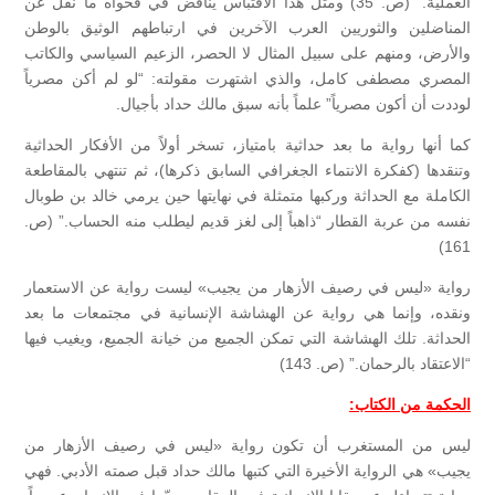
العملية.” (ص. 35) ومثل هذا الاقتباس يناقض في فحواه ما نُقل عن
المناضلين والثوريين العرب الآخرين في ارتباطهم الوثيق بالوطن
والأرض، ومنهم على سبيل المثال لا الحصر، الزعيم السياسي والكاتب
المصري مصطفى كامل، والذي اشتهرت مقولته: “لو لم أكن مصرياً
لوددت أن أكون مصرياً” علماً بأنه سبق مالك حداد بأجيال.
كما أنها رواية ما بعد حداثية بامتياز، تسخر أولاً من الأفكار الحداثية
وتنقدها (كفكرة الانتماء الجغرافي السابق ذكرها)، ثم تنتهي بالمقاطعة
الكاملة مع الحداثة وركبها متمثلة في نهايتها حين يرمي خالد بن طوبال
نفسه من عربة القطار “ذاهباً إلى لغز قديم ليطلب منه الحساب.” (ص.
161)
رواية «ليس في رصيف الأزهار من يجيب» ليست رواية عن الاستعمار
ونقده، وإنما هي رواية عن الهشاشة الإنسانية في مجتمعات ما بعد
الحداثة. تلك الهشاشة التي تمكن الجميع من خيانة الجميع، ويغيب فيها
“الاعتقاد بالرحمان.” (ص. 143)
الحكمة من الكتاب:
ليس من المستغرب أن تكون رواية «ليس في رصيف الأزهار من
يجيب» هي الرواية الأخيرة التي كتبها مالك حداد قبل صمته الأدبي. فهي