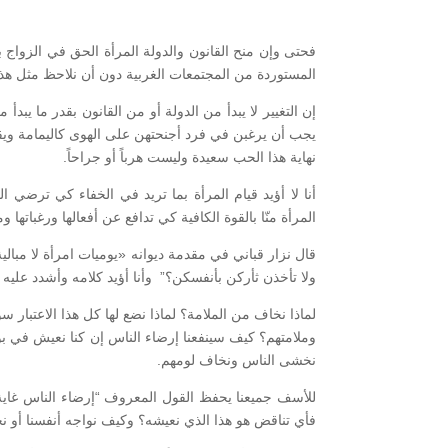
فحتى وإن منح القانون والدولة المرأة الحق في الزواج
المستوردة من المجتمعات الغربية دون أن نلاحظ مثل هذه
إن التغيير لا يبدأ من الدولة أو من القانون بقدر ما يبد
يجب أن يرغبن في فرد أجنحتهن على الهوى كاليمامة ويقم
نهاية هذا الحب سعيدة وليست هرباً أو جراحاً.
أنا لا أؤيد قيام المرأة بما تريد في الخفاء كي ترضي ا
المرأة منّا بالقوة الكافية كي تدافع عن أفعالها ورغبا
قال نزار قباني في مقدمة ديوانه «يوميات امرأة لا مبالية
ولا تأخذن ثأركن بأنفسكن؟” وأنا أؤيد كلامه وأشدد عليه ل
لماذا نخاف من الملامة؟ لماذا نضع لها كل هذا الاعتبار سو
وملامتهم؟ كيف سينفعنا إرضاء الناس إن كنا نعيش في بؤ
نخشى الناس ونخاف لومهم
.
للأسف جميعنا يحفظ القول المعروف “إرضاء الناس غاية
فأي تناقض هو هذا الذي نعيشه؟ وكيف نواجه أنفسنا أو نح