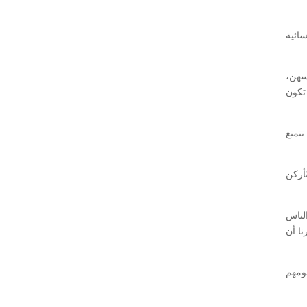
ائية
فسهن،
تكون
تتمتع
ثأركن
الناس
ا أن
ومهم