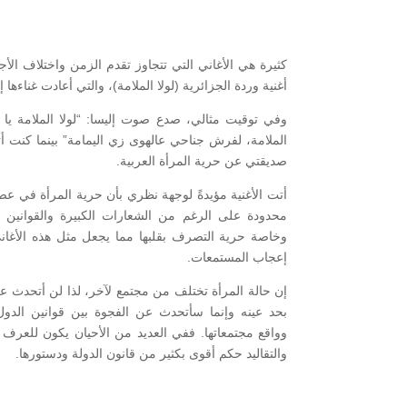
كثيرة هي الأغاني التي تتجاوز تقدم الزمن واختلاف الأجي
أغنية وردة الجزائرية (لولا الملامة)، والتي أعادت غناءها إ
وفي توقيت مثالي، صدع صوت إليسا: “لولا الملامة يا ه
الملامة، لفرش جناحي عالهوى زي اليمامة” بينما كنت أ
صديقتي عن حرية المرأة العربية.
أتت الأغنية مؤيدةً لوجهة نظري بأن حرية المرأة في عص
محدودة على الرغم من الشعارات الكبيرة والقوانين ا
وخاصة حرية التصرف بقلبها مما يجعل مثل هذه الأغا
إعجاب المستمعات.
إن حالة المرأة تختلف من مجتمع لآخر، لذا لن أتحدث ع
بحد عينه وإنما سأتحدث عن الفجوة بين قوانين الدول 
وواقع مجتمعاتها. ففي العديد من الأحيان يكون للعرف 
والتقاليد حكم أقوى بكثير من قانون الدولة ودستورها.