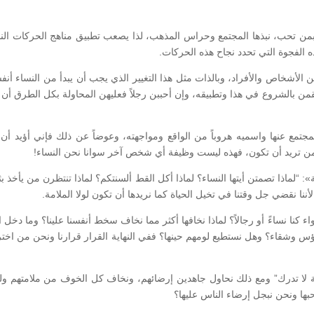
 بمن تحب، نبذها المجتمع وحراس المذهب، لذا يصعب تطبيق مناهج الحركات النس
 الفجوة التي تحدد نجاح هذه الحركات.
أ من الأشخاص والأفراد، وبالذات مثل هذا التغيير الذي يجب أن يبدأ من النساء أن
ن بالشروع في هذا وتطبيقه، وإن أحببن رجلاً فعليهن المحاولة بكل الطرق أن 
لمجتمع عنها واسميه هروباً من الواقع ومواجهته، وعوضاً عن ذلك فإني أؤيد أن 
تها ومن تريد أن تكون، فهذه ليست وظيفة أي شخص آخر سوانا نحن النساء
!
»: “لماذا تصمتن أيتها النساء؟ لماذا أكل القط ألسنتكم؟ لماذا تنتظرن من يأخذ ب
أننا نقضي جل وقتنا في تخيل الحياة كما نريدها أن تكون لولا الملامة.
اء كنا نساءً أو رجالاً؟ لماذا نخافها أكثر مما نخاف سخط أنفسنا علينا؟ وما دخل 
س وشقاء؟ وهل نستطيع لومهم حينها؟ ففي النهاية القرار قرارنا ونحن من اخترن
 لا تدرك” ومع ذلك نحاول جاهدين إرضائهم، ونخاف كل الخوف من ملامتهم ول
بها ونحن نبجل إرضاء الناس عليها؟