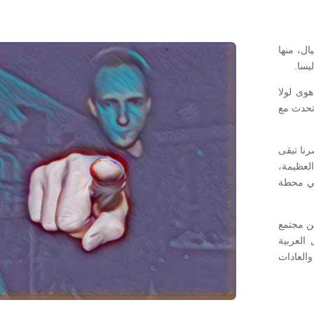
ال، منها
ليسا.
وى لولا
تحدث مع
رنا تبقى
لعظيمة،
ني محطة
ن مجتمع
العربية
والعادات