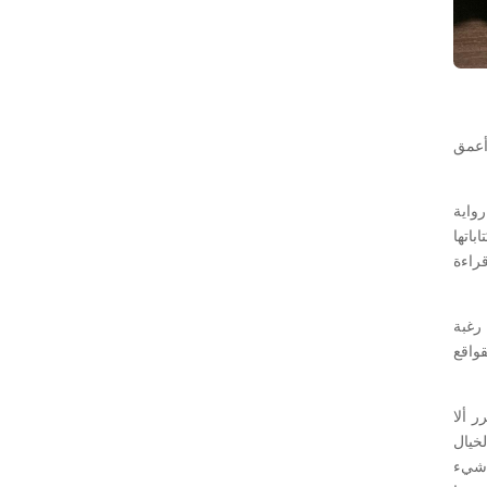
أعمق
واية
باتها
راءة
رغبة
قواقع
ر ألا
خيال
 شيء