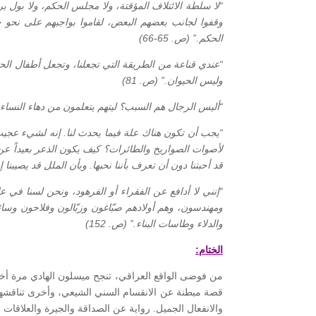
“لا سلطة الائتلاف المؤقتة، ولا مجلس الحكم، ولا بول بر
وقفوا لجانب بعضهم البعض، لقاموا بواجبهم على نحو ج
الحكم.” (ص. 65-66)
“عندي قناعة من الطريقة التي تجعلنا، وتجعل أطفال الحد
وليس الحيوان.” (ص. 81)
“أليس الرجال هم السبب؟ ليتهم يتعلمون من دهاء النساء وبر
“يجب أن تكون هناك علة فيما يحدث لنا. إنه لشيء عجيب 
لأصوات الصواريخ والطائرات؟ كيف يكون الذعر بعيداً عن
قد أحبتنا دون أن تعرف بأننا نحبها. وبأن الملل قد يصيبنا إذا 
“إنني لا أدافع عن الفقراء أو الفرهود، ونحن لسنا في عا
ومهندسون، وهم أولادهم صبّاغون وزبّالون وفلاحون وسائق
والدلاء وطاسات البناء.” (ص. 152)
الختام:
من فوضى الواقع العراقي، تنجح ميسلون الهادي مرة أخرى
قصة مبطنة عن الانقسام السني الشيعي، وأخرى تناقشها 
والانفعال الجميل. رواية عن الصداقة والجيرة والعلاقات ا