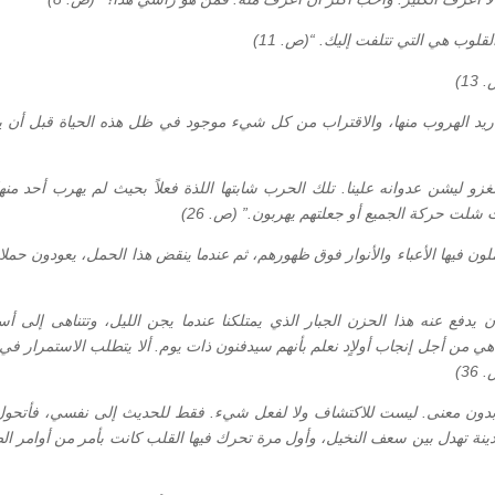
وب هي التي تتلفت إليك. “(ص. 11)
1)
ا أريد الهروب منها، والاقتراب من كل شيء موجود في ظل هذه الحياة قبل أن ي
و ليشن عدوانه علينا. تلك الحرب شابتها اللذة فعلاً بحيث لم يهرب أحد منها،
ث شلت حركة الجميع أو جعلتهم يهربون.” (ص. 26)
ن فيها الأعباء والأنوار فوق ظهورهم، ثم عندما ينقض هذا الحمل، يعودون حملان
دفع عنه هذا الحزن الجبار الذي يمتلكنا عندما يجن الليل، وتتناهى إلى أسم
من أجل إنجاب أولاٍد نعلم بأنهم سيدفنون ذات يوم. ألا يتطلب الاستمرار في 
3)
ون معنى. ليست للاكتشاف ولا لفعل شيء. فقط للحديث إلى نفسي، فأتحول
نة تهدل بين سعف النخيل، وأول مرة تحرك فيها القلب كانت بأمر من أوامر الط