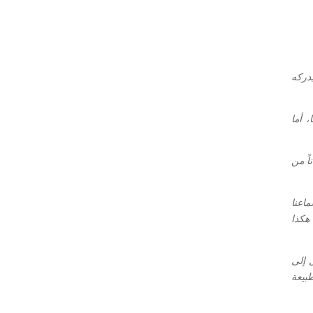
دركه
 أما
اً من
اعنا
هكذا
 إلى
بيعة