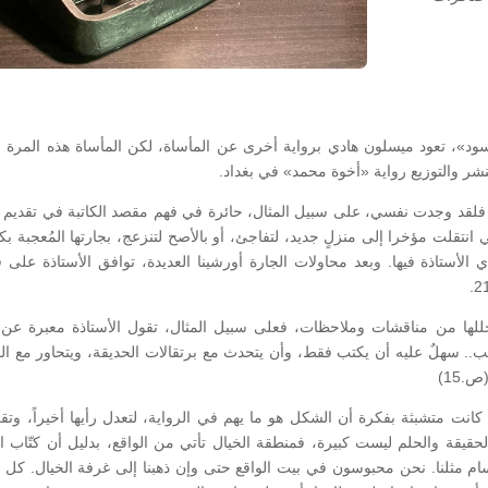
د»، تعود ميسلون هادي برواية أخرى عن المأساة، لكن المأساة هذه المرة 
، فلقد وجدت نفسي، على سبيل المثال، حائرة في فهم مقصد الكاتبة في تقديم ر
نتقلت مؤخرا إلى منزلٍ جديد، لتفاجئ، أو بالأصح لتنزعج، بجارتها المُعجبة بكتا
أستاذة فيها. وبعد محاولات الجارة أورشينا العديدة، توافق الأستاذة على ق
يتخللها من مناقشات وملاحظات، فعلى سبيل المثال، تقول الأستاذة معبرة عن 
تب.. سهلٌ عليه أن يكتب فقط، وأن يتحدث مع برتقالات الحديقة، ويتحاور مع ال
.15)
 كانت متشبثة بفكرة أن الشكل هو ما يهم في الرواية، لتعدل رأيها أخيراً، وتقر
حقيقة والحلم ليست كبيرة، فمنطقة الخيال تأتي من الواقع، بدليل أن كتّاب ال
ام مثلنا. نحن محبوسون في بيت الواقع حتى وإن ذهبنا إلى غرفة الخيال. كل