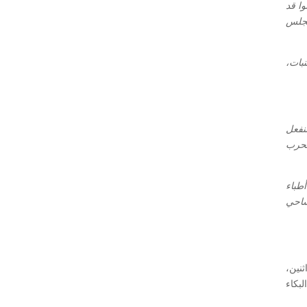
وا قد
مجلس
نبات،
نفعل
لحرب
أطباء
مساحي
نين،
بكاء