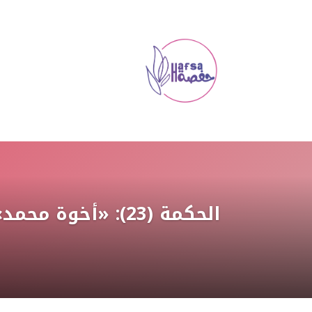
الحكمة (23): «أخوة محمد» لميسلون هادي