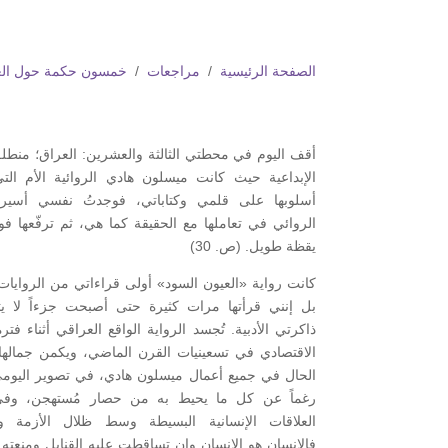
الصفحة الرئيسية
/
مراجعات
/
خمسون حكمة حول الع
أقف اليوم في محطتي الثالثة والعشرين: العراق؛ منطل
الإبداعية حيث كانت ميسلون هادي الروائية الأم ال
أسلوبها على قلمي وكتاباتي، فوجدتُ نفسي أسير
الروائي في تعاملها مع الحقيقة كما هي، ثم ترفّعها فو
يقظة طويل. (ص. 30)
كانت رواية «العيون السود» أولى قراءاتي من الروايات 
بل إنني قرأتها مرات كثيرة حتى أصبحت جزءاً لا ي
ذاكرتي الأدبية. تُجسد الرواية الواقع العراقي أثناء فتر
الاقتصادي في تسعينيات القرن الماضي، ويكمن جمالها،
الحال في جميع أعمال ميسلون هادي، في تصوير اليومي ا
رغماً عن كل ما يحيط به من حصار مُستهجن، وفي
العلاقات الإنسانية البسيطة وسط ظلال الأزمة وا
فالإنسان هو الإنسان وإن تساقطت عليه القنابل ومنعته