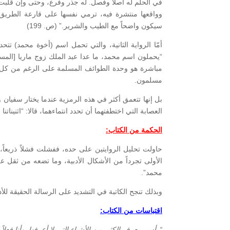
في الحلم له أصلاً وفصل. له جذر وفرع، وحتى وإن قلبت 
وواقعها منتشرة فيه، ترمي نفسها على قارعة الطريق. 
سيكون واضحاً مع الطيب والشرير.” (ص. 199)
أمّا الرواية الثانية، والتي تحمل اسم (أخوة محمد) تت
مباشرة هو وحدة الطوائف المسلمة على الرغم من كل الت
مسلمون.
بل إنها تتعمق أكثر في هذه الرمزية عندما يختار سفيان 
العصابة التي اختطفتهما أن تحدد انتماءهما، قالا: “اثنينا
الحكمة من الكتاب:
حاولت تحليل الروايتين على حده، ففشلت فشلاً ذريعاً،
الأولى تجرداً من الأشكال الأدبية، وما تضعه من ثقل على
محمد”.
وبذلك تنجح الكاتبة في التشديد على الرسالة الحقيقة للأ
اقتباسات من الكتاب:
“رأسي يعرف الكثير من الأشياء التي لا أعرفها. وأنا فعلا