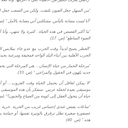
“من السهل جعل العيون تلتفت، ولكن من الصعب جعل القل
“أنا لست مصابة باليأس. مشكلتي أني مصابة بالأمل.” (ص. 3
“ما أكثر القصص في هذه الحياة.. كثيرة ولا تنتهي، وأن
الضوء الساطع” (ص. 17)
“الخطر يصبح لذيذاً وقت الحرب مع عدو جاء بملابس الغز
الحرب الأهلية بين أبناء البلد الواحد فمخيفة ومرعبة بحي
“مرحلة الحمار من حياة الإنسان… هي المرحلة التي يحملو
جديد يلهون في الحقول والمراعي.” (ص. 33)
“لا يمكن لعاقل أن يحتمل الحياة وقت الغروب… أو أن ي
موسيقى بعيدة لحفلة عرس. سنفكر بأن هذه الموسيقى هي 
حياة أن يتحول العقل إلى كومة من الضياع والجنون؟” (ص. 6
“ساعات يفيض عندي إحساس غريب من الحرية. حرية بد
عصفورة صغيرة تظل تزقزق بالوتيرة نفسها، أو حمامة بدي
هذه.” (ص. 40)