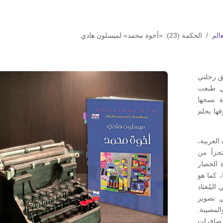
الم
/ الحكمة (23): «أخوة محمد» لميسلون هادي
ق رحلتي
تي طبعت
ة نسجها
قها بحلم
العربية،
تجزأ من
ة الحصار
 كما هو
لمُعتاد
 تصوير
لمصيبة.
 صافرات