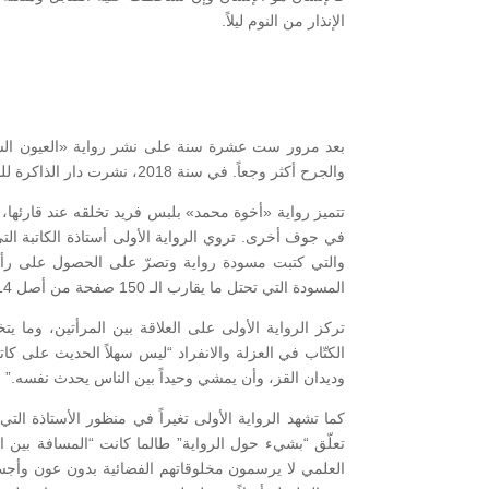
الإنذار من النوم ليلاً.
بعد مرور ست عشرة سنة على نشر رواية «العيون السو
والجرح أكثر وجعاً. في سنة 2018، نشرت دار الذاكرة للنشر والتوزيع رواية «أخوة محمد» في بغداد.
تتميز رواية «أخوة محمد» بلبس فريد تخلقه عند قارئها
في جوف أخرى. تروي الرواية الأولى أستاذة الكاتبة التي ا
والتي كتبت مسودة رواية وتصرّ على الحصول على رأي ال
المسودة التي تحتل ما يقارب الـ 150 صفحة من أصل 214.
تركز الرواية الأولى على العلاقة بين المرأتين، وما 
الكتّاب في العزلة والانفراد “ليس سهلاً الحديث على كا
وديدان القز، وأن يمشي وحيداً بين الناس يحدث نفسه.” (ص
كما تشهد الرواية الأولى تغيراً في منظور الأستاذة التي
تعلّق “بشيء حول الرواية” طالما كانت “المسافة بين ال
العلمي لا يرسمون مخلوقاتهم الفضائية بدون عون وأجس