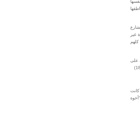
فسها
طفها
شارع
بصورة غير
كلهم
ط على
كانت
“أخوة