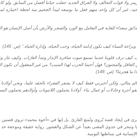
يمر ولا قوات التحالف ولا العراق الجديد جعلت حياتنا أفضل من السابق. ولو كان
يد، غير أن كل واحد منهم فعل ما بوسعه ليبدأ الجحيم منذ لحظة اختياره ل
ائق سعداء للغاية في التعامل مع الورد والشجر والأرض بأن أصل الإنسان هو ال
اعة النساء كيف تكون إدامة الحياة، وحب الحياة، وإدارة الحياة.” (ص. 145)
كيف ترف قلوبنا عندما نسمع صوت صافرة الإنذار وتبدأ الغازات. وكيف نثار ون
 العاقل والمجنون؟ فهل أحبتنا الحرب لهذا السبب؟ من غير المعقول أن تكون ا
ما هجرتنا؟ (ص. 148)
لم مثالي، ولكن أخبرني فقط كيف لا يشعر الفقراء بالحقد علينا، ونحن أولادنا 
و أجرة وحادلات أو عمال بناء. أولادنا يحملون اللابتوبات وأولادهم يحملون ال
 في إيجاد قصة تُروى وتُمتع القارئ. بل إنها في «أخوة محمد» تروي قصتين اث
وتبحر في جدوى المعنى بعيداً عن الشكل والقشور. رواية حقيقة وموجعة حد ال
لإنسانية في بساطتها اليومية.