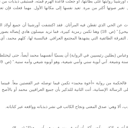
أورشينا روايتها على بطانتها، أو جعلت قاعدة الهرم قمته، فستبقى ذبذبات من ن
تغير صوتها أكثر من مرة. تعيد نفسها إلى مكانها الأول. مهما فعلت فإن تعا
حدث عن الحي الذي تقطن فيه المرأتان. فقد اكتشفت أورشينا أن جميع أولاد ال
“يحملون اسم محمد، ما عدا عبد الملك زوج ماريا [المسيحي].” (ص. 18) وهنا تكمن رمزية كبيرة، فما تريد ميسلون هادي إيصاله 
فرقة الطائفية التي يشهدها المجتمع العراقي. فبالنسبة لها، كلهم محمد، أي 
وعباس (بطلين رئيسيين في الرواية) أن يسميّا أنفسهما محمد أيضاً، حتى ليختل
تنا سنة وشيعة. آني أبوية سني وأمي شيعية، وهو أوبوه شيعي وأمه سنية.” (ص. 189)
 فالحكمة من رواية «أخوة محمد» تكمن فيما توصله عبر القصتين معاً. فبينما 
 الرسالة الإنسانية، أتت الثانية للتذكير بأن جميع العراقيين محمد أو بالأصح 
دب، ألا وهي: صدق المعنى ونجاح الكاتب في نشر ذبذباته وواقعه عبر كتاباته.
ً لا أعرف الكثير. وأحب أكثر أن أعرف منه. فمن هو رأسي هذا؟” (ص. 8)