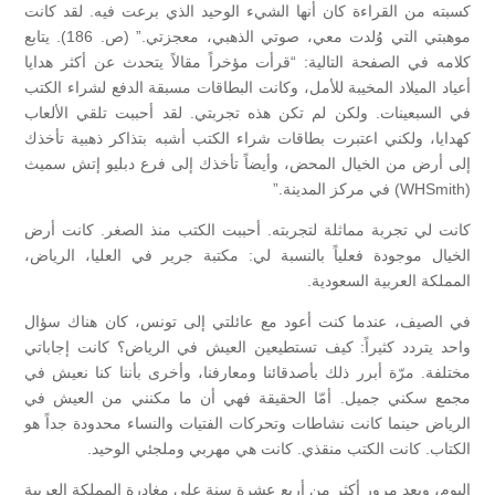
كسبته من القراءة كان أنها الشيء الوحيد الذي برعت فيه. لقد كانت
موهبتي التي وُلدت معي، صوتي الذهبي، معجزتي.” (ص. 186). يتابع
كلامه في الصفحة التالية: “قرأت مؤخراً مقالاً يتحدث عن أكثر هدايا
أعياد الميلاد المخيبة للأمل، وكانت البطاقات مسبقة الدفع لشراء الكتب
في السبعينات. ولكن لم تكن هذه تجربتي. لقد أحببت تلقي الألعاب
كهدايا، ولكني اعتبرت بطاقات شراء الكتب أشبه بتذاكر ذهبية تأخذك
إلى أرض من الخيال المحض، وأيضاً تأخذك إلى فرع دبليو إتش سميث
(WHSmith) في مركز المدينة.”
كانت لي تجربة مماثلة لتجربته. أحببت الكتب منذ الصغر. كانت أرض
الخيال موجودة فعلياً بالنسبة لي: مكتبة جرير في العليا، الرياض،
المملكة العربية السعودية.
في الصيف، عندما كنت أعود مع عائلتي إلى تونس، كان هناك سؤال
واحد يتردد كثيراً: كيف تستطيعين العيش في الرياض؟ كانت إجاباتي
مختلفة. مرّة أبرر ذلك بأصدقائنا ومعارفنا، وأخرى بأننا كنا نعيش في
مجمع سكني جميل. أمّا الحقيقة فهي أن ما مكنني من العيش في
الرياض حينما كانت نشاطات وتحركات الفتيات والنساء محدودة جداً هو
الكتاب. كانت الكتب منقذي. كانت هي مهربي وملجئي الوحيد.
اليوم، وبعد مرور أكثر من أربع عشرة سنة على مغادرة المملكة العربية