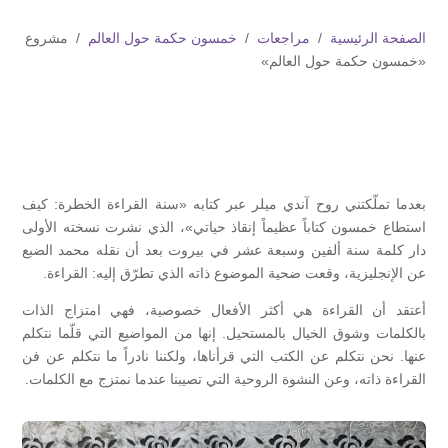
الصفحة الرئيسية
/
مراجعات
/
خمسون حكمة حول العالم
/ مشروع
«خمسون حكمة حول العالم»
بعدما تملّكتني روح آندي ميلر عبر كتابه «سنة القراءة الخطرة: كيف
استطاع خمسون كتاباً عظيماً إنقاذ حياتي»، الذي نشرت نسخته الأولى
دار كلمة سنة ألفين وسبعة عشر في بيروت بعد أن نقله محمد الضبع
عن الإنجليزية، وقعت ضحية الموضوع ذاته الذي تطرّق إليه: القراءة.
أعتقد أن القراءة هي أكثر الأفعال خصوصية، فهي امتزاج الذات
بالكلمات وشوق الخيال بالمستحيل. إنها من المواضيع التي قلّما نتكلم
عنها. نحن نتكلم عن الكتب التي قرأناها، ولكننا نادراً ما نتكلم عن فن
القراءة ذاته، وعن النشوة الروحية التي تصيبنا عندما نمتزج مع الكلمات.