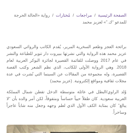
الصفحة الرئيسية
/
مراجعات
/
مُختارات
/ رواية «الحالة الحرجة
للمدعو “ك.”» لعزيز محمد
برائحة العجز وطعم السخرية المرير، يُقدم الكاتب والروائي السعودي
عزيز محمد هذه الرواية والتي نشرتها ببيروت دار تنوير للطباعة والنشر
في عام 2017 ووصلت للقائمة القصيرة لجائزة البوكر العربية لعام
2018. وهي الرواية الأولى للكاتب، الذي نظم الشعر وكتب القصة
القصيرة، وله مجموعة من المقالات عن السينما التي نُشرت في عدة
مجلات ثقافية ومواقع إلكترونية. (عزيز محمد)
وُلد الراوي/البطل في عائلة متوسطة الدخل تقطن شمال المملكة
العربية سعودية. كان طفلاً حيياً حساساً ومتفوقاً، لكن أمر والده بأن “لا
يبالغ” كان بمثابة الكف الأول الذي لطم وجهه وجعل منه شاباً عاجزاً
وساخراً.