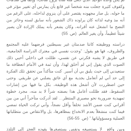
وكفوف كثيرة جعلت منه شخصاً غير قانع بأن يمارس أي تغيير مؤثر في
ما حوله، بل صار مجهوده يقتصر على أن ينزوي لداخله، على الرغم من
أنه مذ وعيه لذاته كان يراوده ذاك الشعور بأنه سابق لسنه وحائز من
النضج ما انشغل عنه أقرانه، وكان يشعر بأنه يملك الإرادة لأن يصير
شيئاً عظيماً، وأن يغير العالم. (ص. 55)
دراسته ووظيفته كانتا صدمتان غير بسيطتين فرضهما عليه المجتمع
والظروف، فها هو يقول: “وجدت نفسي في معترك الدراسة الجامعية،
في طريق لا يشبه فكرتي عن نفسي، ظللت في داخلي أحيي ذلك
الصوت الذي يقول إني لم أخلق لهذا، وأن ثمة في الأمام انعطافة ما
ستعيدني إلى حيث يليق بي أن أسير. كنت متأكداً من تحقق تلك الفكرة
إلى حد أني لم أتعامل بجدية مع أي عائق يضلني عن طريقي. وحتى
حين اضطررت لأن أشعل هذه الوظيفة، بكل ما فيها من إشارات
السقوط، فقد ظللت أعامل هذا بصفته شراً لا بد منه، مجرد خطوة
تمهيدية ضرورية نحو مصيري المنتظر… لقد أدركت متأخراً أني من بين
أقراني كنت ضمن الأشد تخلفاً وأقل نضجاً، وأني تركت الحياة تمضي
فيما كنت منشغلاً بعدم الانخداع بمظاهرها، بل والانتقاص من متطلباتها
العملية ومسؤولياتها.” (ص. 55-56)
وبين واقع لا يستصيغه ونفس يستصغرها يقوده العجز إلى التلذذ