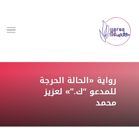
رواية «الحالة الحرجة
للمدعو “ك.”» لعزيز
محمد