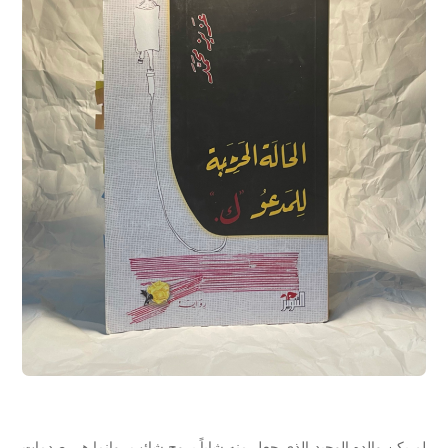
لم يكن والده الوحيد الذي جعل منه شاباً بروح شائب، وإنما هي صدمات