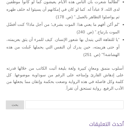
“لطالما شعرت بأن الناس هذه الأيام يعيشون كما لو كانوا موظفين
لدى الله، لا عباداً له. كما لو كان في إمكانهم أن يسيئوا له خلف ظهره
ثم يواصلوا التظاهر بالعمل.” (ص. 178)
“لم أكن أفهم ما يعني هذا: الموت بشرف؛ من أجل ماذا؟ كنت أفضّل
الموت بارتياح.” (ص. 240)
“يا للتفاهة التي يتبدل بها شعور الإنسان. كيف للمرء أن يثق بعزيمته،
أو حتى هزيمته، حين يدرك أن النفس التي يحملها جُبلت من هذه
الهشاشة؟” (ص. 251)
أسلوب منمق ومعانٍ كبيرة ولغة بليغة أثبت الكاتب من خلالها قدرته
على إدهاش القارئ وإمتاعه على الرغم من سوداوية موضوعها. كل
كلمة وكل فاصلة في هذه الرواية وضعت بحكمة وإتقان مما يجعلها من
الأدب الرفيع. رواية تستحق أن تقرأ.
أحدث التعليقات