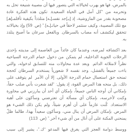
بالمرض، فها هو يهرب لخيالاته التي يتصور فيها أن مصيبة شنيعة تحل به
وتحرمه من “كل أمل في الحياة السعيدة. تكون هذه الفكرة عادة
مصحوبة بقدر من المازوشية، إذ [يـ]جد نفسـ[ـه] متلذذاً بكيفية تأقلمـ[هـ]
مع تلك المصيبة، وكيف ستثمر لاحقاً في حياتـ[ـه].” (ص. 59) وإذ بخيالاته
تتحقق ليكتشف أنه مصاب بالسرطان. وبالفعل سرعان ما أصبح يتلذذ
به.
بعد اكتشافه لمرضه، وعندما كان عائداً من العاصمة إلى مدينته بإحدى
الرحلات الجوية الداخلية، لم يتمكن من دخول حمام الدرجة السياحية
نظراً لامتلائه الدائم. وبعد عدة محاولات منه للتسابق لدخوله، والتي
باءت جميعاً بالفشل، وجد نفسه لا شعورياً يستخدم السرطان كحجة
تمنحه حق استعمال حمام الدرجة الأولى. إلا أن الأمر لم يتوقف على
ذلك، بل منحه هذا المرض القوة، إذ يقول: “لقد شعرت بأني صلب حقاً،
بإمكاني أن أوجه الناس جميعاً، بإمكان أي أحد أن يبارزني في محاورة
وكنت لأخرسه، بإمكان أي مسألة أن تعترضني وسأكون على أهبة
الاستعداد. كُنت عازماً على أن أهزم شيئاً، ولم يكن ذلك الشيء هو
المرض. بإمكان المرض أن ينال مني، وسأكون سعيداً بهذا، طالما ظلّ
يمنحني المكنة على أن أنال من أي شيء آخر.” (ص. 113)
ووسط دوامة العجز التي يغرق فيها المدعو “ك.”، يشير إلى سبب