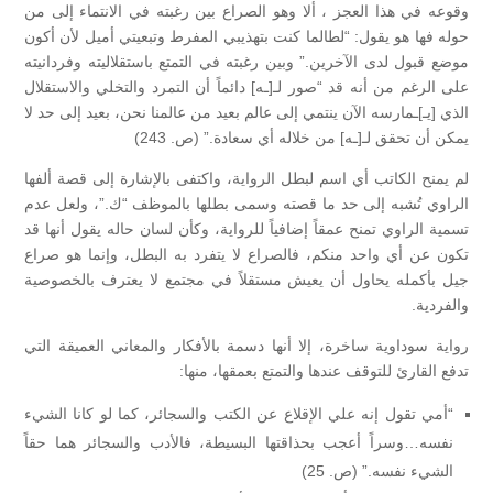
وقوعه في هذا العجز ، ألا وهو الصراع بين رغبته في الانتماء إلى من
حوله فها هو يقول: “لطالما كنت بتهذيبي المفرط وتبعيتي أميل لأن أكون
موضع قبول لدى الآخرين.” وبين رغبته في التمتع باستقلاليته وفردانيته
على الرغم من أنه قد “صور لـ[ـه] دائماً أن التمرد والتخلي والاستقلال
الذي [يـ]ـمارسه الآن ينتمي إلى عالم بعيد من عالمنا نحن، بعيد إلى حد لا
يمكن أن تحقق لـ[ـه] من خلاله أي سعادة.” (ص. 243)
لم يمنح الكاتب أي اسم لبطل الرواية، واكتفى بالإشارة إلى قصة ألفها
الراوي تُشبه إلى حد ما قصته وسمى بطلها بالموظف “ك.”، ولعل عدم
تسمية الراوي تمنح عمقاً إضافياً للرواية، وكأن لسان حاله يقول أنها قد
تكون عن أي واحد منكم، فالصراع لا يتفرد به البطل، وإنما هو صراع
جيل بأكمله يحاول أن يعيش مستقلاً في مجتمع لا يعترف بالخصوصية
والفردية.
رواية سوداوية ساخرة، إلا أنها دسمة بالأفكار والمعاني العميقة التي
تدفع القارئ للتوقف عندها والتمتع بعمقها، منها:
“أمي تقول إنه علي الإقلاع عن الكتب والسجائر، كما لو كانا الشيء
نفسه…وسراً أعجب بحذاقتها البسيطة، فالأدب والسجائر هما حقاً
الشيء نفسه.” (ص. 25)