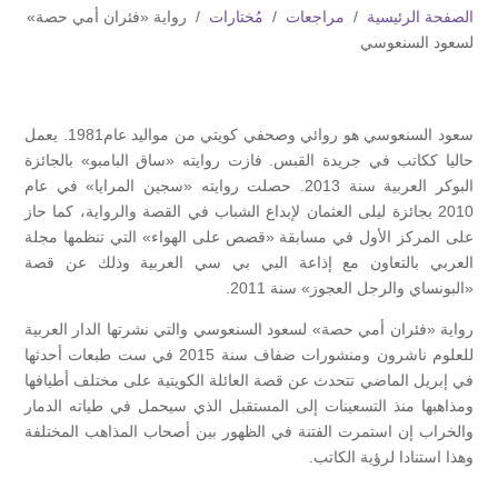
الصفحة الرئيسية
/
مراجعات
/
مُختارات
/ رواية «فئران أمي حصة»
لسعود السنعوسي
سعود السنعوسي هو روائي وصحفي كويتي من مواليد عام1981. يعمل
حاليا ككاتب في جريدة القبس. فازت روايته «ساق البامبو» بالجائزة
البوكر العربية سنة 2013. حصلت روايته «سجين المرايا» في عام
2010 بجائزة ليلى العثمان لإبداع الشباب في القصة والرواية، كما حاز
على المركز الأول في مسابقة «قصص على الهواء» التي تنظمها مجلة
العربي بالتعاون مع إذاعة البي بي سي العربية وذلك عن قصة
«البونساي والرجل العجوز» سنة 2011.
رواية «فئران أمي حصة» لسعود السنعوسي والتي نشرتها الدار العربية
للعلوم ناشرون ومنشورات ضفاف سنة 2015 في ست طبعات أحدثها
في إبريل الماضي تتحدث عن قصة العائلة الكويتية على مختلف أطيافها
ومذاهبها منذ التسعينات إلى المستقبل الذي سيحمل في طياته الدمار
والخراب إن استمرت الفتنة في الظهور بين أصحاب المذاهب المختلفة
وهذا استنادا لرؤية الكاتب.