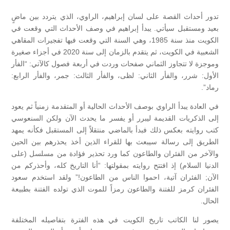
تدور أحداث القصة على لسان إبراهيم، الراوي، الذي يتردد بين ماضٍ
بعيد ومستقبل سيأتي. يبدأ إبراهيم في وصف الأحداث التي وقعت في
الكويت منذ سنة 1985، وهي السنة التي وقعت فيها تفجيرات المقاهي
الشعبية في الكويت، ثم يتقدم بالزمان إلى سنة 2020 في أجزاء صغيرة
وموجزة لا تتجاوز الثماني صفحات وردت في أربعة فصول كالآتي: “الفأر
الأول: شرر، والفأر الثاني: لظى، والفأر الثالث: جمر، والفأر الرابع:
رماد”.
في العادة يبدأ الراوي بوصف الأحداث الحالية أو المتقدمة زمنياً ثم يعود
إلى الذكريات القديمة ليبرر أو يفسر ما يحدث الآن ولكن السنعوسي
كتب روايته بعكس ذلك فبدأ بالماضي منتقلاً إلى المستقبل فكأنه يمهد
الطريق إلى رسالة سيبعث بها للقراء الذين أخذ يحذرهم بين الحين
والآخر من الفئران والطاعون كما ورد تحذير فؤادة من مسلسل (على
الدنيا السلام) إذ افتتح روايته بمقولتها: “أنا التاريخ كله، وأحذركم من
الآن; الفئران آتية، احموا الناس من الطاعون!” ولقد استخدم سعود
الفئران كرمز للفتنة والطاعون رمزاً للموت الذي تولده الفتنة بطبيعة
الحال.
يصور لنا الكاتب تاريخ الكويت في هذه الفترة بتفاصيله المختلفة