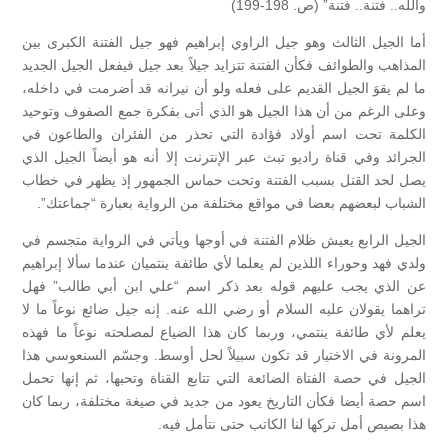
والله.. فتنة.. فتنة” (ص. 198-199)
أما الجيل الثالث وهو جيل الراوي إبراهيم فهو جيل الفتنة الكبرى بين
المذاهب والطوائف فكأن الفتنة تتزايد جيلاً بعد جيل فيفعل الجيل الجديد
ما لم يقوَ الجيل القديم على فعله ولو أن نيرانه قد أضرمت في داخله،
وعلى الرغم من أن هذا الجيل هو الذي أتى بفكرة جمع الصفوف وتوحيد
الكلمة تحت اسم أولاد فؤادة التي تحذر من الفئران والطاعون في
الجرائد وفي قناة راديو تبث عبر الإنترنت إلا أنه هو أيضاً الجيل الذي
يصل لحد القتل بسبب الفتنة وتحت حماس الجمهور إذ يظهر في خطاب
الشباب لبعضهم بعضا في مواقع مختلفة من الرواية بعبارة “جماعتك”.
الجيل الرابع يعيش ظلام الفتنة في أوجها ويأتي في الرواية متجسم في
ولدي فهد وحوراء اللذين لم يعلما لأي طائفة ينتميان عندما سألا إبراهيم
عن الذي يجب عليهم قوله بعد ذكر اسم “علي ابن أبي طالب” فهل
تراهما يقولان عليه السلام أو رضي الله عنه. إنه جيل ضائع نوعاً ما لا
يعلم لأي طائفة ينتمي، وربما كان هذا الضياع لمصلحته نوعاً ما فهذه
المرونة في الاختيار قد تكون سبيلاً لحل أوسط. وجسّم السنعوسي هذا
الجيل في حصة الفتاة الضائعة التي تتابع القناة وتحبها، ثم إنها تحمل
اسم حصة أيضا فكأن التاريخ يعود من جديد في صيغة مختلفة، ربما كان
هذا بصيص أمل تركها لنا الكاتب حتى نتأمل فيه.