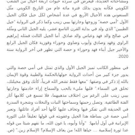
ومشاحناته العديدة، فيعرض في سرده حيوات أربعة أجيال من الشعب
الكويتي فكأنه يدون بذلك فترة مائة عام من التاريخ الكويتي. مثّل
السنعوني هذه الأجيال الأربع في عدة أشخاص لكل جيل فكان الجيل
الأول “أمي حصة” وزوجها وجارتها بيبي زينب وكما ذكر في الرواية “جيل
الطيبين” الذي ولد في بداية القرن التاسع عشر، يليه الجيل الثاني ومثّله
في صالح والد فهد وعباس والد صادق. أما الجيل الثالث فمثله إبراهيم
الراوي وفهد وصادق وأيوب وضاوي وحوراء وفوزية فكان الجيل الرابع
والأخير جيل أبناء فهد وحوراء و حصة التي تظهر في آخر الرواية سنة
2020.
في منظور الكاتب تميز الجيل الأول والذي تمثل في أمي حصة والتي
يدور جزء كبير من أحداث الرواية حولهابالحكمة والطيبة وقوة الإيمان
بالله إذ ذكر في وصفها: “معها فقط تشعر الله قريباً، كأنك وفق مخيلتك،
تحلق في السماء.” قلبها مليء بالحب والسماح إزاء خادمتها وجارتها
بيبي زينب على الرغم من اختلاف مذهبيهما، فلا تسمع في كلامها آثار
الفتة الطائفية. وتصل رحمتها وسماحتها النبات والنخلات وشجرة السدرة
في الحديقة التي تفكر فيها وتخاف عليها كأنها أحد أفراد عائلتها. وتعبر
أمي حصة عن بساطة هذا الجيل وعفويته في قولها تعليقاً على الثورة
الإيرانية في أول أيامها: “وأنا وأبوه، يا عون الله، ما نفهم شيئا من قوله
عدا ثورة إسلامية … حياها الله! من يعاف الإسلام؟ الإسلام زين.” (ص.