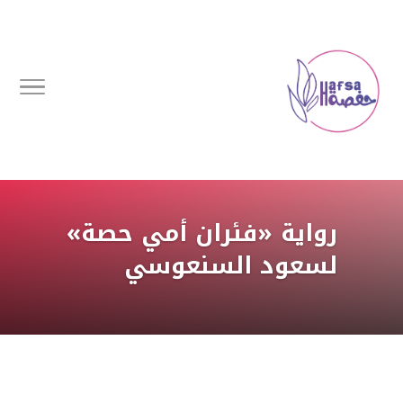
رواية «فئران أمي حصة»
لسعود السنعوسي