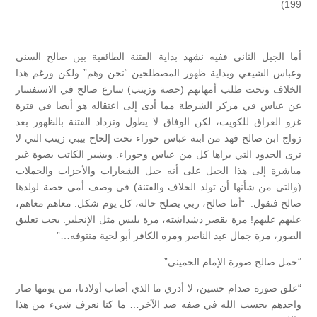
199)
أما الجيل الثاني ففيه نشهد بداية الفتنة الطائفية بين صالح السني
وعباس الشيعي وبداية ظهور المصطلحين “نحن وهم” ولكن ورغم هذا
الخلاف وتحت طلب أمهاتهم (حصة وزينب) سارع صالح في الاستفسار
عن عباس في مركز الشرطة مما أدى إلى اعتقاله هو أيضا في فترة
غزو العراق للكويت، لكن الوفاق لا يطول وتزداد الفتنة بالظهور بعد
زواج ابن صالح فهد من ابنة عباس حوراء تحت إلحاح بيبي زينب التي لا
ترى الحدود التي يراها كل من عباس وحوراء. ويشير الكاتب بصوة غير
مباشرة إلى هذا الجيل على أنه جيل الشعارات والأحزاب والحملات
(والتي من شأنها أن تولد الخلاف والفتنة) في وصف أمي حصة لولدها
صالح فتقول: “أما صالح، ربي يصلح حاله، كل يوم شكل. معاهم معاهم،
عليهم عليهم! مرة يقصر دشداشته، مرة يلبس مثل الإنجليز. يحب تعليق
الصور، مرة جمال عبد الناصر ومره الكافر أبو لحية منتوفه…”
“حمل صالح صورة الإمام الخميني”
“علق صورة صدام حسين، لا أدري ما الذي أصاب أولادنا، من يومها صار
واحدهم يحسب الله في صفه ضد الآخر… ما كنا نعرف شيء من هذا