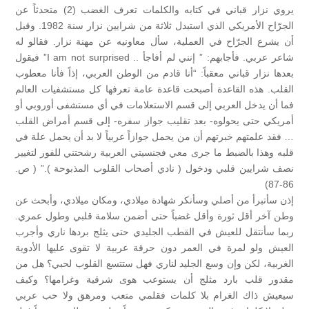
يروي نزار قباني في كتابه والكلمات تعرف الغضب (2) متحدثاً عن
الجرّاح الأمريكي الذي استبدل ثلاثة من شرايين نزار سنة 1982. وقبل
أن يشرع الجرّاح في العملية، سأل معاونيه عن مهنة نزار. فقالو له
شاعر عربي. فأجابهم: ” إنني لم أفاجأ .. I am not surprised” فيقول
بعدها نزار قباني معقباً: “أنا قادم من الوطن العربي، إذاً فأنا معطوب
القلب. هذه القاعدة أصبحت قاعدة عامة تعرفها كل مستشفيات العالم
فما أن يدخل العربي إلى قسم الاستعلامات في أي مستشفى أوروبي أو
أمريكي حتى يحولوه- بعد تقليب جواز سفره- إلى قسم أمراض القلب
… فقد علمتهم خبرتهم أن من يحمل جوازاً عربياً لا بد أن يحمل علة في
قلبه وهذا بالضبط ما جرى معي فجنسيتي العربية رشحتني للفور لتغيير
نصف شرايين قلبي ودخول ( نادي أصحاب القلوب المذبوحة ).” ( ص.
86-87)
إذن سأتبرأ من أصلي وسأنكر شهادة ميلادي، ومكان ميلادي، وأبحث عن
وطن آخر أقل ثورة وأقل غضباً حتى أضمن سلامة قلبي وطول عمري.
ربما سأنتقل للعيش في القطب الجليدي حتى يثلج بردها ناري وأجرب
العيش ولو لمرة في العمر دون حرقة عربية لا تقوى عليها الأدوية
الغربية، لكن وإن وسع الجليد لناري فهل ستتسع القلوب لحبي؟ هل من
مقدور قلب بارد مثلج أن يستوعب هوى شرقية وغرامها؟ وكيف
سيعيش ذاك الغرام بلا كلمات فقلمي متعب ومرهق ولا حب عربي