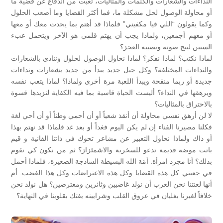
النداءات والشعارات والكلمات والمثاليات، تعبت من الدفاع عن قضية ما
أو محاولة الوصول لحل مشكلة ما، فما أكثر القضايا وما أصعب الحلول
وكما يقولون “اللي فيا مكفيني” فلماذا قد أهتم بما يحدث معك أو معها
أو معهم أجمعين، ولماذا يجب أن يهتم قلمي هو الآخر ويتحمل عبء
السنين ليبح صوته ويصيبه العجز؟
لماذا نكتب؟ لماذا نفكر؟ لماذا نحاول الوصول لحلول وننادي بالشعارات
والنداءات المختلفة؟ وكل جيل جديد يبدأ من جديد بشعارات ونداءات
جديدة أو ربما منقحة ويبدأ اللعبة مرة أخرى ولماذا؟ لماذا يتعب نفسه
ويرهقها في النداء؟ أليست الحياة قاسية بما فيه الكفاية لنزيدها قسوة
بالاحتراق بالمثاليات؟
لا لن أرهق نفسي محاولة أن أنقذ شعباً أو أن أحمي وطناً أو أن أحي لغة
فكلنا مصيرنا الفناء إن لم يكن اليوم فغداً أو بعد غد فلماذا قد نهتم بهذا
أو ذاك ولماذا نحاول التعبير عن مشاعر تحوك في ذاتنا الفانية و قيم
باتت موضة قديمة تدعو للسخرية والاشمئزاز؟ ثم من نكون كي نقوم
بذلك؟ أنا مجرد امرأة. أمَة الله البسيطة الساذجة الصغيرة، فلماذا أحمل
في جعبتي كل هذه القضايا وكل هذه الاعتراضات وكل هذا الغضب. أم
أنها لعنتنا نحن العرب أن نولد غاضبين وثائرين ومعترضين؟ هل نولد نحن
خلافاً لغيرنا بغليان في عروق القلب وشرايينه يفتك بقلوبنا في النهاية؟