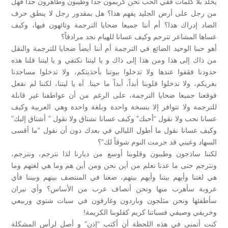
يخلد بلا كلمات ففي الحب نحن كريمون جداً وطيبون وطاهرون جداً فهل
من رجل على أرض الجليد يفهم هذا؟ هل بمقدور رجل لا ينطق حرف
الضاد إدراك هذا؟ أم أننا جميعا ضحايا الترجمة وتائهون فيها، وكيف
عساها المشاعر تترجم وكيف عسانا للهيام نجد مرادفاً؟
أهو حبنا الوحيد الضائع في الترجمة أم أننا أيضاً ضحايا للترجمة والنقل
من ذاك إلى هذا ومن هذا إلى ذاك و يا ليتنا نكتفي و يا ليتنا قلنا هذه
حدودنا فقفوا عندها ولا تدخلوا بيوتنا بأحذيتكم، ولا تدخلوا مساجدنا
بعريكم، ولا تدخلوا قلوبنا أبداً، أبداً ما حينا. آه يا ليتنا، لكننا لم نفعل
فوقعنا جميعا ضحايا الترجمة، على الرغم من أن عواطفنا غير قابلة
للترجمة ولا تتوافر إلا بنسخة واحدة وبلغة واحدة وهي العربية وكيف
عسانا نحب ولا نقول “أحبك” وكيف عسانا نشتاق ولا نقول ” أشتاق إليك”
وكيف عسانا نقول ما أطول الليالي في بعدك دون أن نقول “ما أقسى
السهاد وعيني قد حرمت النوم شوقاً لك”؟
لكننا ساذجون وطيبون وقلوبنا أوسع من ديارنا لذا نترجم، ونترجم،
ونترجم حتى ما عدنا نعلم من أين نحن ومن أين هم وما هي لغتهم وما
هي لغتنا وأيهم بيتنا وأيهم بيتهم، ضعنا في المنتصف بينهم وبيننا فأي
عروبة سأهرب منها ونحن أنصاف عرب من الأساس؟ وأي نيران
سأطفئها ونحن مثلجون وباردون وغارقون في سبات شتوي وربيعي
وخريفي وصيفي فسباتنا كريم كقلوبنا الكريمة!
كنت أتمنى في هذه اللحظة أن أكتب “إذن” و أصل لرأس المشكلة